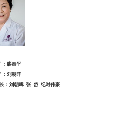
 主 席 ：廖秦平
席 ：刘朝晖
书长：刘朝晖 张 岱 纪时伟豪