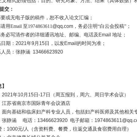
正文格式必须包括：目的、研究对象、方法、结果（具体数据）
的提交：
摘要或无电子版的稿件，恕不收入论文汇编；
用Email 至1974863611
@qq.com
，务必注明“白云会投稿”；
稿务必写清作者的详细通讯地址、邮编
、电话及
Email
地址；
稿日期：
2021
年
9
月
15
日，以发
Email
的时间为准；
系人员：张静涵
13466623920
息】
：
2021
年
10
月
15
日
-17
日（周五报到，周六、周日学术会议）
：江苏省南京市国际青年会议酒店
：面向基础和临床妇产科专业人员，包括妇产科医师及其他相关
：张静涵
电话：
13466623920
电子邮箱：
1974863611@qq.
费：
1000
元
/
人（含资料费、餐费，往返交通及食宿费用自理）