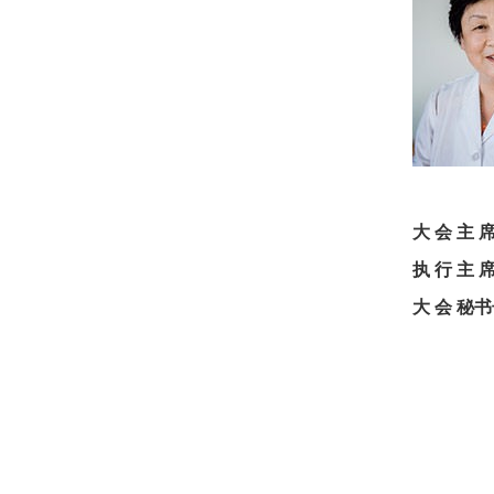
大 会
执 行 主 
大 会 秘