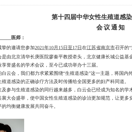
第十四届中华女性生殖道感染
会
议
通
知
_____医师：
诚挚的邀请您参加
2021年10月15日至17日
在
江苏省南京市
召开的
会是由北京清华长庚医院廖秦平教授牵头，北京健康长城公益基
业享誉盛名的学术会议，至今已成功举办十三届。
的白云会，我们都力求紧紧围绕“生殖道感染”这一主题，将国内
生殖道感染的正确诊疗方法及时传播给全国更多的妇产科同道。
注及参与生殖道感染的同行越来越多，白云会已经成为知名的学术
共襄大会盛举，使中国女性生殖道感染的诊治更加规范，让更多
平的均衡健康发展共同奋斗。