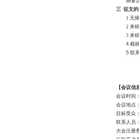
摘要
三 征文
1
无
2
来稿请
3
来
4
截
5
联
【会议信
会议时间
会议地点
目标受众
联系人员
大会注册