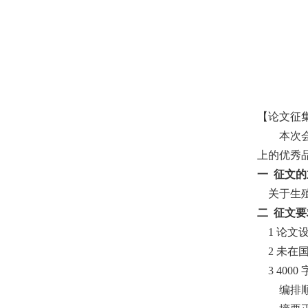
【论文征
本次
上的优秀
一 征文
关于生
二 征文
1
论文
2
未在
3 4000
编排