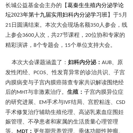
长城公益基金会主办的【
葛秦生生殖内分泌学论
坛
2023年第十九届实用妇科内分泌学习班
】于
月
5
日圆满结束。本次大会现场名额
人参会，线
21
350
上参会
人次，
共
节课程，
位
协和
专家的
3600
27
20
精彩演讲
，
个专题会，
个单位
支持
大会。
8
15
本次大会课题涵盖了：
妇科内分泌：
、原
AUB
发性闭经、
、性发育异常的诊治共识、子宫
PCOS
内膜病变与子宫内膜癌筛查专家共识解读围绝经
后的
与非激素治疗。
生殖：
子宫内膜异位症
MHT
的研究进展、
手术与
结局、宫腔粘连、
EM
IVF
CSD
手术修复治疗辅助生殖伦理、高泌乳素血症围妊
娠管理、不孕患者和家属的生活质量心理管理
等。
：
更年期营养管理、垂体功能性肿瘤、
MDT